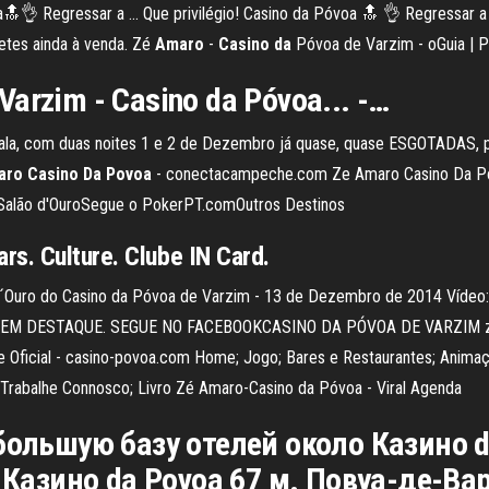
👌 Regressar a ... Que privilégio! Casino da Póvoa 🔝 👌 Regressar a 
tes ainda à venda. Zé
Amaro
-
Casino
da
Póvoa de Varzim - oGuia | P
Varzim -
Casino
da
Póvoa
... -…
sala, com duas noites 1 e 2 de Dezembro já quase, quase ESGOTADAS, 
aro
Casino
Da
Povoa
- conectacampeche.com Ze Amaro Casino Da
alão d'OuroSegue o PokerPT.comOutros Destinos
rs. Culture. Clube IN Card.
´Ouro do Casino da Póvoa de Varzim - 13 de Dezembro de 2014 Vídeo:
 EM DESTAQUE. SEGUE NO FACEBOOKCASINO DA PÓVOA DE VARZIM ze a
Oficial - casino-povoa.com Home; Jogo; Bares e Restaurantes; Animação
Trabalhe Connosco; Livro Zé Amaro-Casino da Póvoa - Viral Agenda
ольшую базу отелей около Казино d
Казино da Povoa 67 м. Повуа-де-Варз