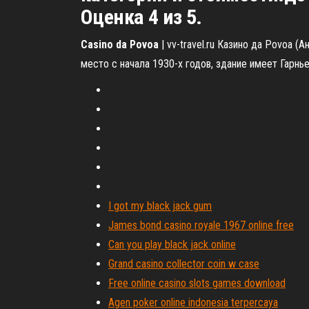
Оценка 4 из 5.
Casino
da
Povoa
| vv-travel.ru Казино да Povoa (
место с начала 1930-х годов, здание имеет Гарнье
I got my black jack gum
James bond casino royale 1967 online free
Can you play black jack online
Grand casino collector coin w case
Free online casino slots games download
Agen poker online indonesia terpercaya