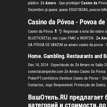
público. Zé
Amaro
- Que privilégio!
Casino
da
Póvoa
Dezembro já quase, quase ESGOTADAS, poucos bilhe
Casino
da
Póvoa
-
Povoa
de 
Casino da Póvoa 🔝 👌 Regressar a esta tão nobre 
BLUETICKET.pt, nas Lojas FNAC e WORTEN .
Ze
Am
DA PÓVOA DE VARZIM ze amaro casino da povoa - S
Home. Gambling. Restaurants and Ba
Dec 14, 2014 · Espectáculo do Zé Amaro no Salão D
conectacampeche.com Ze Amaro Casino Da Povoa.
PokerPT.comOutros Destinos Casino da Póvoa – Site 
Contactos; Jogo Responsável; Protecção de Dados; 
ВашОтель.RU предлагает б
категорий и стоимости.до 