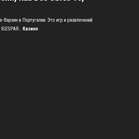
е-Варзин в Португалии. Это игр и развлечений
 IGESPAR...
Казино