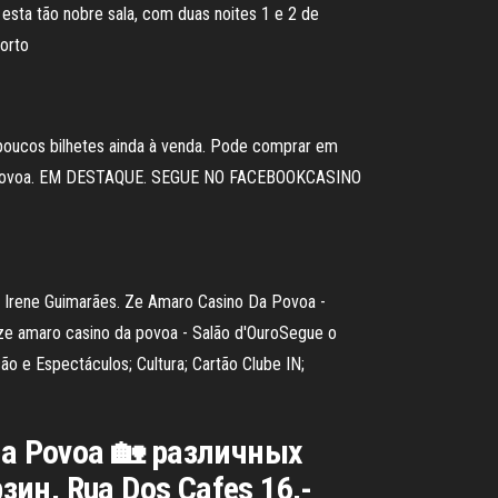
esta tão nobre sala, com duas noites 1 e 2 de
orto
poucos bilhetes ainda à venda. Pode comprar em
 Povoa. EM DESTAQUE. SEGUE NO FACEBOOKCASINO
 Irene Guimarães. Ze Amaro Casino Da Povoa -
maro casino da povoa - Salão d'OuroSegue o
 e Espectáculos; Cultura; Cartão Clube IN;
a Povoa 🏡 различных
ин, Rua Dos Cafes 16,-