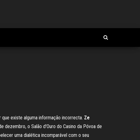
 que existe alguma informação incorrecta.
Ze
de dezembro, o Salão d'Ouro do Casino da Póvoa de
elecer uma dialética incomparável com o seu