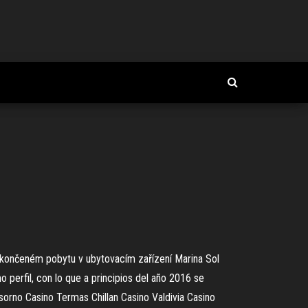
skončeném pobytu v ubytovacím zařízení Marina Sol
 perfil, con lo que a principios del año 2016 se
orno Casino Termas Chillan Casino Valdivia Casino