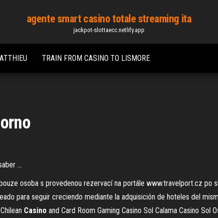
agente smart casino totale streaming ita
jackpot-slottaecc.netlify.app
MATTHIEU
TRAIN FROM CASINO TO LISMORE
sorno
aber ...
pouze osoba s provedenou rezervací na portále www.travelport.cz po 
eado para seguir creciendo mediante la adquisición de hoteles del mismo
.
Chilean
Casino
and Card Room Gaming
Casino Sol Calama Casino Sol Os