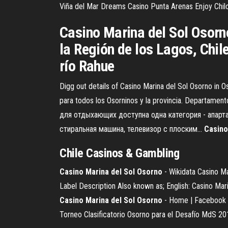
Viña del Mar Dreams Casino Punta Arenas Enjoy Chil
Casino Marina del Sol Osorno
la Región de los Lagos, Chile.
río Rahue
Digg out details of Casino Marina del Sol Osorno in O
para todos los Osorninos y la provincia. Departamen
для отдыхающих доступна одна категория - апарта
стиральная машина, телевизор с плоским...
Casino
Chile Casinos & Gambling
Casino Marina del Sol Osorno
- Wikidata Casino M
Label Description Also known as; English: Casino Mar
Casino
Marina
del
Sol
Osorno
- Home | Facebook 
Torneo Clasificatorio Osorno para el Desafío MdS 2